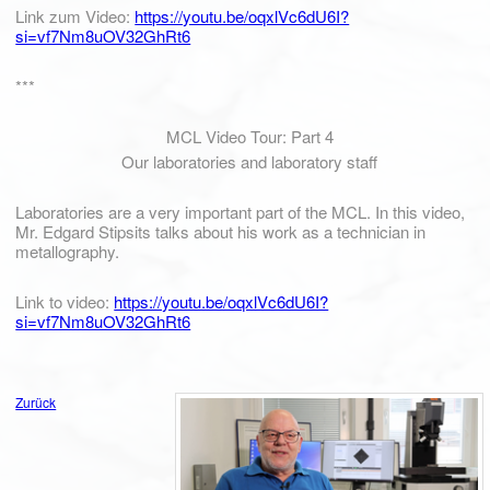
Link zum Video:
https://youtu.be/oqxlVc6dU6I?
si=vf7Nm8uOV32GhRt6
***
MCL Video Tour: Part 4
Our laboratories and laboratory staff
Laboratories are a very important part of the MCL. In this video,
Mr. Edgard Stipsits talks about his work as a technician in
metallography.
Link to video:
https://youtu.be/oqxlVc6dU6I?
si=vf7Nm8uOV32GhRt6
Zurück