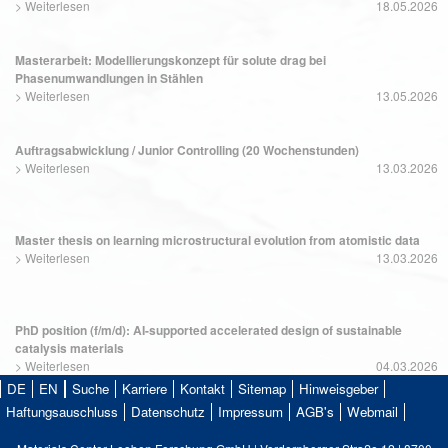
>
Weiterlesen
18.05.2026
Masterarbeit: Modellierungskonzept für solute drag bei
Phasenumwandlungen in Stählen
>
Weiterlesen
13.05.2026
Auftragsabwicklung / Junior Controlling (20 Wochenstunden)
>
Weiterlesen
13.03.2026
Master thesis on learning microstructural evolution from atomistic data
>
Weiterlesen
13.03.2026
PhD position (f/m/d): AI-supported accelerated design of sustainable
catalysis materials
>
Weiterlesen
04.03.2026
DE
EN
Suche
Karriere
Kontakt
Sitemap
Hinweisgeber
Haftungsauschluss
Datenschutz
Impressum
AGB's
Webmail