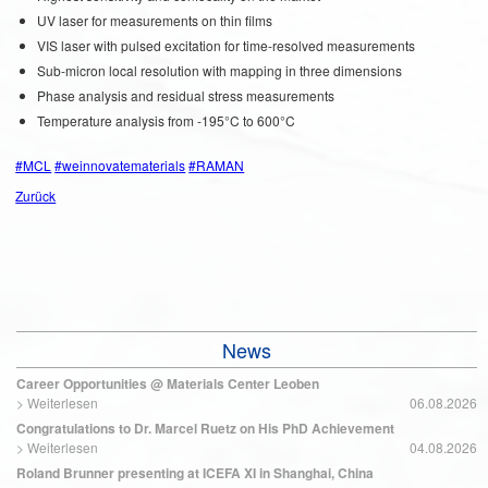
UV laser for measurements on thin films
VIS laser with pulsed excitation for time-resolved measurements
Sub-micron local resolution with mapping in three dimensions
Phase analysis and residual stress measurements
Temperature analysis from -195°C to 600°C
#MCL
#weinnovatematerials
#RAMAN
Zurück
News
Career Opportunities @ Materials Center Leoben
>
Weiterlesen
06.08.2026
Congratulations to Dr. Marcel Ruetz on His PhD Achievement
>
Weiterlesen
04.08.2026
Roland Brunner presenting at ICEFA XI in Shanghai, China