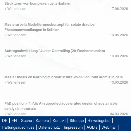
Strukturen von komplexen Leiterbahnen
>
Weiterlesen
17.06.2026
Masterarbeit: Modellierungskonzept für solute drag bei
Phasenumwandlungen in Stählen
>
Weiterlesen
13.05.2026
Auftragsabwicklung / Junior Controlling (20 Wochenstunden)
>
Weiterlesen
13.03.2026
Master thesis on learning microstructural evolution from atomistic data
>
Weiterlesen
13.03.2026
PhD position (f/m/d): AI-supported accelerated design of sustainable
catalysis materials
>
Weiterlesen
04.03.2026
DE
EN
Suche
Karriere
Kontakt
Sitemap
Hinweisgeber
Haftungsauschluss
Datenschutz
Impressum
AGB's
Webmail