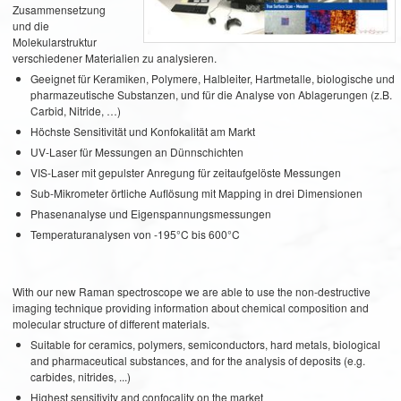
Zusammensetzung
und die
Molekularstruktur
verschiedener Materialien zu analysieren.
Geeignet für Keramiken, Polymere, Halbleiter, Hartmetalle, biologische und
pharmazeutische Substanzen, und für die Analyse von Ablagerungen (z.B.
Carbid, Nitride, …)
Höchste Sensitivität und Konfokalität am Markt
UV-Laser für Messungen an Dünnschichten
VIS-Laser mit gepulster Anregung für zeitaufgelöste Messungen
Sub-Mikrometer örtliche Auflösung mit Mapping in drei Dimensionen
Phasenanalyse und Eigenspannungsmessungen
Temperaturanalysen von -195°C bis 600°C
With our new Raman spectroscope we are able to use the non-destructive
imaging technique providing information about chemical composition and
molecular structure of different materials.
Suitable for ceramics, polymers, semiconductors, hard metals, biological
and pharmaceutical substances, and for the analysis of deposits (e.g.
carbides, nitrides, ...)
Highest sensitivity and confocality on the market