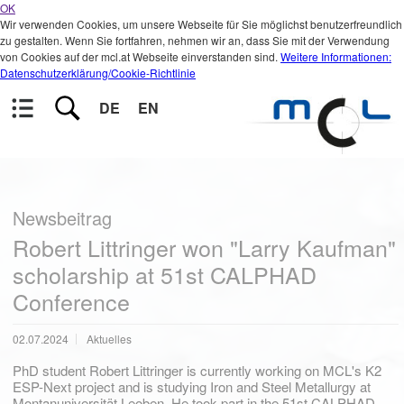
OK
Wir verwenden Cookies, um unsere Webseite für Sie möglichst benutzerfreundlich
zu gestalten. Wenn Sie fortfahren, nehmen wir an, dass Sie mit der Verwendung
von Cookies auf der mcl.at Webseite einverstanden sind.
Weitere Informationen:
Datenschutzerklärung/Cookie-Richtlinie
DE
EN
Newsbeitrag
Robert Littringer won "Larry Kaufman"
scholarship at 51st CALPHAD
Conference
02.07.2024
Aktuelles
PhD student Robert Littringer is currently working on MCL's K2
ESP-Next project and is studying Iron and Steel Metallurgy at
Montanuniversität Leoben. He took part in the 51st CALPHAD