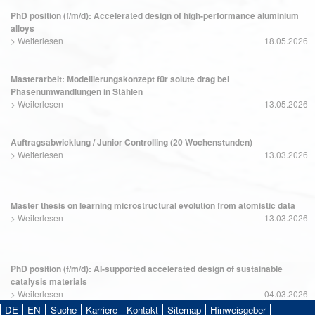
PhD position (f/m/d): Accelerated design of high-performance aluminium
alloys
>
Weiterlesen
18.05.2026
Masterarbeit: Modellierungskonzept für solute drag bei
Phasenumwandlungen in Stählen
>
Weiterlesen
13.05.2026
Auftragsabwicklung / Junior Controlling (20 Wochenstunden)
>
Weiterlesen
13.03.2026
Master thesis on learning microstructural evolution from atomistic data
>
Weiterlesen
13.03.2026
PhD position (f/m/d): AI-supported accelerated design of sustainable
catalysis materials
>
Weiterlesen
04.03.2026
DE
EN
Suche
Karriere
Kontakt
Sitemap
Hinweisgeber