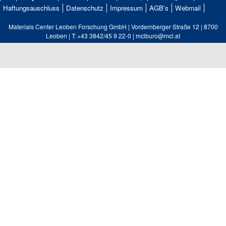
Haftungsauschluss
Datenschutz
Impressum
AGB's
Webmail
Materials Center Leoben Forschung GmbH | Vordernberger Straße 12 | 8700
Leoben | T: +43 3842/45 9 22-0 | mclburo@mcl.at