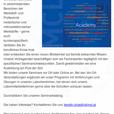
in verschiedensten
Bereichen der
Werkstoff- und
Prüftechnik
metallischer und
mikroelektronischer
Werkstoffe – gerne
auch
kundenspezifisch.
Vertiefen Sie Ihr
berufliches Know-how
oder entdecken Sie einen neuen Blickwinkel auf bereits bekanntes Wissen.
Unsere Vortragenden beschäftigen sich als Fachexperten tagtäglich mit den
spezifischen Seminarschwerpunkten. Damit gewährleisten wir eine
Ausbildung am Puls der Zeit.
Wir bieten unsere Seminare vor Ort oder Online an. Bei den Vor-Ort-
Veranstaltungen ergänzen wir unser Programm mit Vorführungen und
Übungen in unseren Laborbereichen, bei denen sich unsere
LabormitarbeiterInnen gerne über die Schultern schauen lassen.
Durchstöbern Sie unseren Seminarkatalog.
Sie haben Interesse? Kontaktieren Sie uns:
kerstin.chladil(at)mcl.at
Wer immer tut, was er schon kann, bleibt immer das, was er schon ist. (Henry