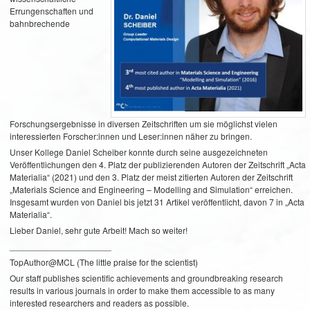
Errungenschaften und
bahnbrechende
Forschungsergebnisse in diversen Zeitschriften um sie möglichst vielen
interessierten Forscher:innen und Leser:innen näher zu bringen.
Unser Kollege Daniel Scheiber konnte durch seine ausgezeichneten
Veröffentlichungen den 4. Platz der publizierenden Autoren der Zeitschrift „Acta
Materialia“ (2021) und den 3. Platz der meist zitierten Autoren der Zeitschrift
„Materials Science and Engineering – Modelling and Simulation“ erreichen.
Insgesamt wurden von Daniel bis jetzt 31 Artikel veröffentlicht, davon 7 in „Acta
Materialia“.
Lieber Daniel, sehr gute Arbeit!
Mach so weiter!
_____________________
TopAuthor@MCL (The little praise for the scientist)
Our staff publishes scientific achievements and groundbreaking research
results in various journals in order to make them accessible to as many
interested researchers and readers as possible.