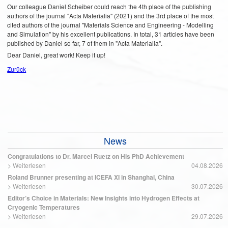
Our colleague Daniel Scheiber could reach the 4th place of the publishing
authors of the journal "Acta Materialia" (2021) and the 3rd place of the most
cited authors of the journal "Materials Science and Engineering - Modelling
and Simulation" by his excellent publications. In total, 31 articles have been
published by Daniel so far, 7 of them in "Acta Materialia".
Dear Daniel, great work! Keep it up!
Zurück
News
Congratulations to Dr. Marcel Ruetz on His PhD Achievement
>
Weiterlesen
04.08.2026
Roland Brunner presenting at ICEFA XI in Shanghai, China
>
Weiterlesen
30.07.2026
Editor’s Choice in Materials: New Insights into Hydrogen Effects at
Cryogenic Temperatures
>
Weiterlesen
29.07.2026