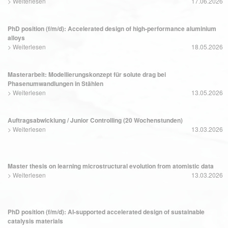
>
Weiterlesen
17.06.2026
PhD position (f/m/d): Accelerated design of high-performance aluminium
alloys
>
Weiterlesen
18.05.2026
Masterarbeit: Modellierungskonzept für solute drag bei
Phasenumwandlungen in Stählen
>
Weiterlesen
13.05.2026
Auftragsabwicklung / Junior Controlling (20 Wochenstunden)
>
Weiterlesen
13.03.2026
Master thesis on learning microstructural evolution from atomistic data
>
Weiterlesen
13.03.2026
PhD position (f/m/d): AI-supported accelerated design of sustainable
catalysis materials