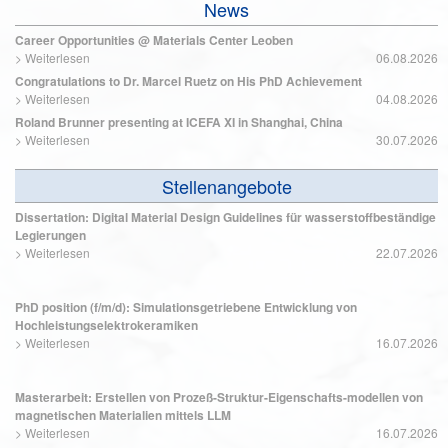
News
Career Opportunities @ Materials Center Leoben
>
Weiterlesen
06.08.2026
Congratulations to Dr. Marcel Ruetz on His PhD Achievement
>
Weiterlesen
04.08.2026
Roland Brunner presenting at ICEFA XI in Shanghai, China
>
Weiterlesen
30.07.2026
Stellenangebote
Dissertation: Digital Material Design Guidelines für wasserstoffbeständige
Legierungen
>
Weiterlesen
22.07.2026
PhD position (f/m/d): Simulationsgetriebene Entwicklung von
Hochleistungselektrokeramiken
>
Weiterlesen
16.07.2026
Masterarbeit: Erstellen von Prozeß-Struktur-Eigenschafts-modellen von
magnetischen Materialien mittels LLM
>
Weiterlesen
16.07.2026