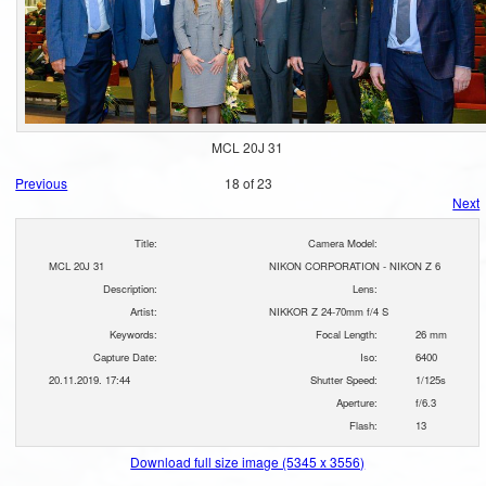
MCL 20J 31
Previous
18 of 23
Next
Title:
Camera Model:
MCL 20J 31
NIKON CORPORATION - NIKON Z 6
Description:
Lens:
Artist:
NIKKOR Z 24-70mm f/4 S
Keywords:
Focal Length:
26 mm
Capture Date:
Iso:
6400
20.11.2019. 17:44
Shutter Speed:
1/125s
Aperture:
f/6.3
Flash:
13
Download full size image (5345 x 3556)