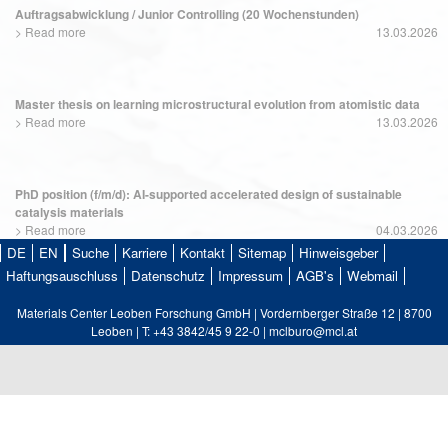
Auftragsabwicklung / Junior Controlling (20 Wochenstunden)
>
Read more
13.03.2026
Master thesis on learning microstructural evolution from atomistic data
>
Read more
13.03.2026
PhD position (f/m/d): AI-supported accelerated design of sustainable
catalysis materials
>
Read more
04.03.2026
DE
EN
Suche
Karriere
Kontakt
Sitemap
Hinweisgeber
Haftungsauschluss
Datenschutz
Impressum
AGB's
Webmail
Materials Center Leoben Forschung GmbH | Vordernberger Straße 12 | 8700
Leoben | T: +43 3842/45 9 22-0 | mclburo@mcl.at