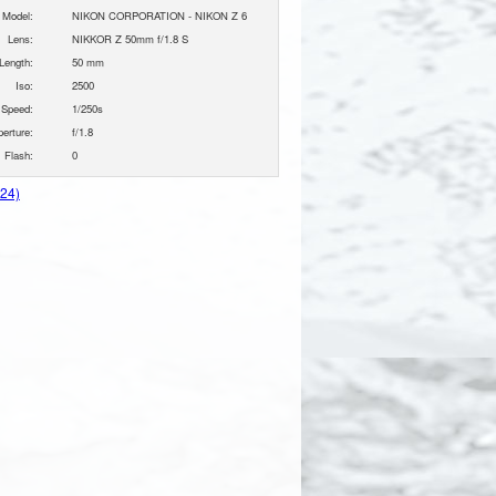
 Model:
NIKON CORPORATION - NIKON Z 6
Lens:
NIKKOR Z 50mm f/1.8 S
Length:
50 mm
Iso:
2500
 Speed:
1/250s
perture:
f/1.8
Flash:
0
024)