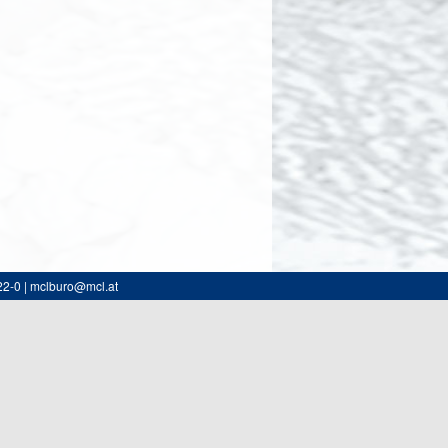
22-0 | mclburo@mcl.at