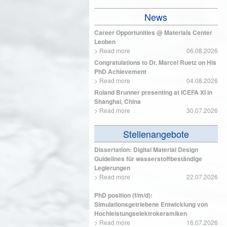
News
Career Opportunities @ Materials Center
Leoben
>
Read more
06.08.2026
Congratulations to Dr. Marcel Ruetz on His
PhD Achievement
>
Read more
04.08.2026
Roland Brunner presenting at ICEFA XI in
Shanghai, China
>
Read more
30.07.2026
Stellenangebote
Dissertation: Digital Material Design
Guidelines für wasserstoffbeständige
Legierungen
>
Read more
22.07.2026
PhD position (f/m/d):
Simulationsgetriebene Entwicklung von
Hochleistungselektrokeramiken
>
Read more
16.07.2026