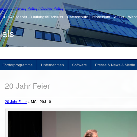
ore info: Privacy Policy / Cookie-Policy
Hinweisgeber
Haftungsauschluss
Datenschutz
Impressum
AGB's
Webm
ials
Förderprogramme
Unternehmen
Software
Presse & News & Media
20 Jahr Feier
20 Jahr Feier
»
MCL 20J 10