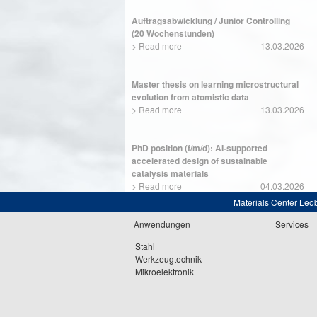
Auftragsabwicklung / Junior Controlling
(20 Wochenstunden)
>
Read more
13.03.2026
Master thesis on learning microstructural
evolution from atomistic data
>
Read more
13.03.2026
PhD position (f/m/d): AI-supported
accelerated design of sustainable
catalysis materials
>
Read more
04.03.2026
Materials Center Leo
Anwendungen
Services
Stahl
Werkzeugtechnik
Mikroelektronik