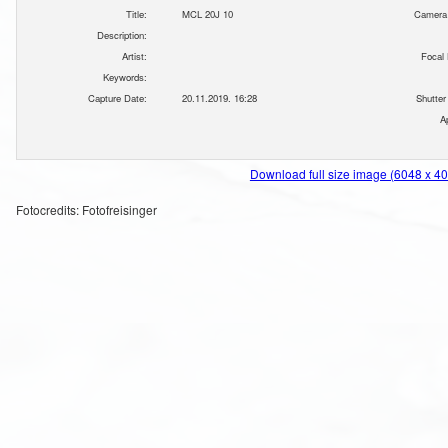
Title:
MCL 20J 10
Camera
Description:
Artist:
Focal 
Keywords:
Capture Date:
20.11.2019. 16:28
Shutter
A
Download full size image (6048 x 4
Fotocredits: Fotofreisinger