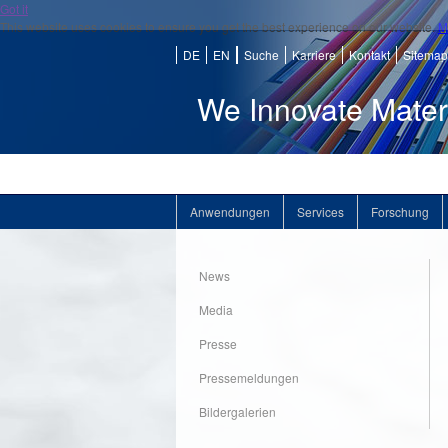
Got it
This website uses cookies to ensure you get the best experience on our website.
M
DE
EN
Suche
Karriere
Kontakt
Sitemap
We Innovate Mater
Anwendungen
Services
Forschung
News
Media
Presse
Pressemeldungen
Bildergalerien