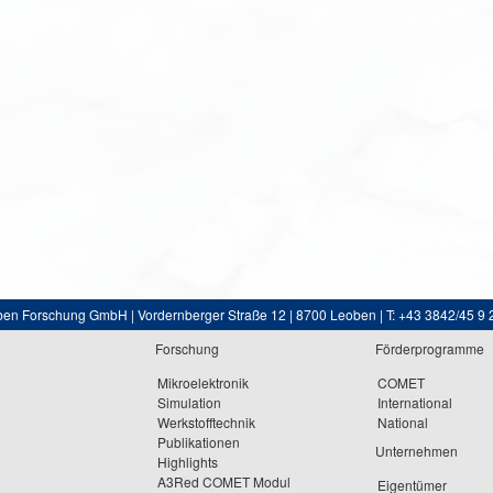
ben Forschung GmbH | Vordernberger Straße 12 | 8700 Leoben | T: +43 3842/45 9 
Forschung
Förderprogramme
Mikroelektronik
COMET
Simulation
International
Werkstofftechnik
National
Publikationen
Unternehmen
Highlights
A3Red COMET Modul
Eigentümer