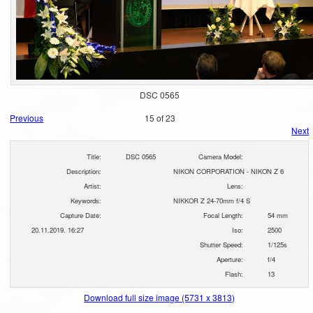
DSC 0565
Previous
15 of 23
Next
Title:
DSC 0565
Camera Model:
Description:
NIKON CORPORATION - NIKON Z 6
Artist:
Lens:
Keywords:
NIKKOR Z 24-70mm f/4 S
Capture Date:
Focal Length:
54 mm
20.11.2019. 16:27
Iso:
2500
Shutter Speed:
1/125s
Aperture:
f/4
Flash:
13
Download full size image (5731 x 3813)