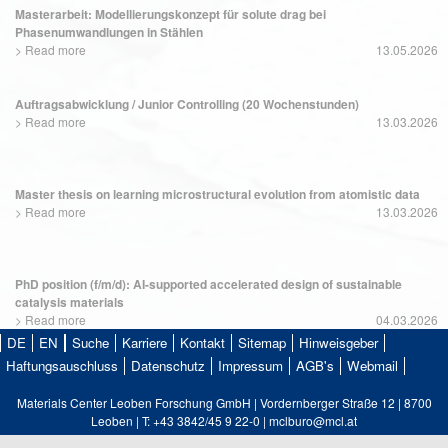
Masterarbeit: Modellierungskonzept für solute drag bei
Phasenumwandlungen in Stählen
>
Read more
13.05.2026
Auftragsabwicklung / Junior Controlling (20 Wochenstunden)
>
Read more
13.03.2026
Master thesis on learning microstructural evolution from atomistic data
>
Read more
13.03.2026
PhD position (f/m/d): AI-supported accelerated design of sustainable
catalysis materials
>
Read more
04.03.2026
DE
EN
Suche
Karriere
Kontakt
Sitemap
Hinweisgeber
Haftungsauschluss
Datenschutz
Impressum
AGB's
Webmail
Materials Center Leoben Forschung GmbH | Vordernberger Straße 12 | 8700
Leoben | T: +43 3842/45 9 22-0 | mclburo@mcl.at