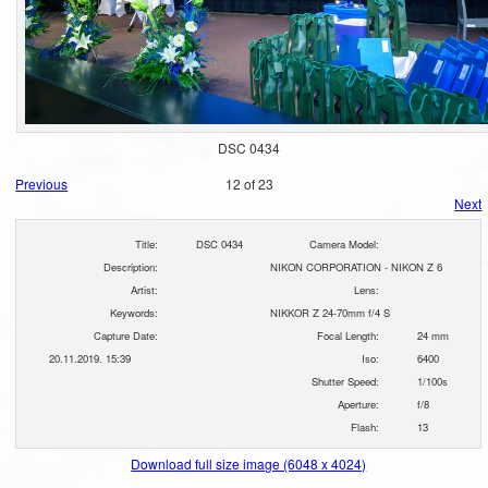
DSC 0434
Previous
12 of 23
Next
Title:
DSC 0434
Camera Model:
Description:
NIKON CORPORATION - NIKON Z 6
Artist:
Lens:
Keywords:
NIKKOR Z 24-70mm f/4 S
Capture Date:
Focal Length:
24 mm
20.11.2019. 15:39
Iso:
6400
Shutter Speed:
1/100s
Aperture:
f/8
Flash:
13
Download full size image (6048 x 4024)