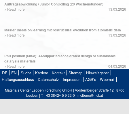
Auftragsabwicklung / Junior Controlling (20 Wochenstunden)
>
Read more
13.03.2026
Master thesis on learning microstructural evolution from atomistic data
>
Read more
13.03.2026
PhD position (f/m/d): AI-supported accelerated design of sustainable
catalysis materials
>
Read more
04.03.2026
DE
EN
Suche
Karriere
Kontakt
Sitemap
Hinweisgeber
Haftungsauschluss
Datenschutz
Impressum
AGB's
Webmail
Materials Center Leoben Forschung GmbH | Vordernberger Straße 12 | 8700
Leoben | T: +43 3842/45 9 22-0 | mclburo@mcl.at