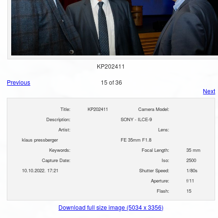
KP202411
Previous
15 of 36
Next
Title:
KP202411
Camera Model:
Description:
SONY - ILCE-9
Artist:
Lens:
klaus pressberger
FE 35mm F1.8
Keywords:
Focal Length:
35 mm
Capture Date:
Iso:
2500
10.10.2022. 17:21
Shutter Speed:
1/80s
Aperture:
f/11
Flash:
15
Download full size image (5034 x 3356)