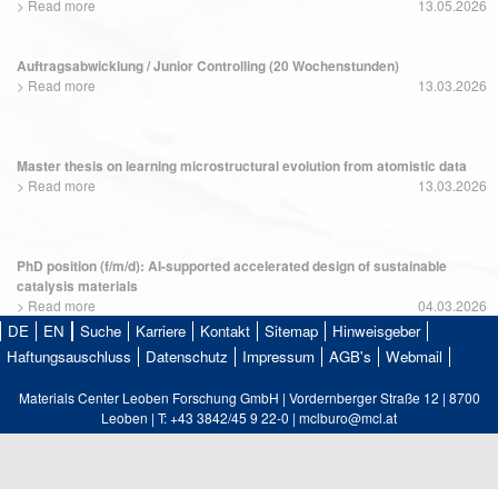
>
Read more
13.05.2026
Auftragsabwicklung / Junior Controlling (20 Wochenstunden)
>
Read more
13.03.2026
Master thesis on learning microstructural evolution from atomistic data
>
Read more
13.03.2026
PhD position (f/m/d): AI-supported accelerated design of sustainable
catalysis materials
>
Read more
04.03.2026
DE
EN
Suche
Karriere
Kontakt
Sitemap
Hinweisgeber
Haftungsauschluss
Datenschutz
Impressum
AGB's
Webmail
Materials Center Leoben Forschung GmbH | Vordernberger Straße 12 | 8700
Leoben | T: +43 3842/45 9 22-0 | mclburo@mcl.at