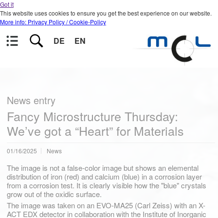
Got it
This website uses cookies to ensure you get the best experience on our website.
More info: Privacy Policy / Cookie-Policy
DE
EN
News entry
Fancy Microstructure Thursday:
We’ve got a “Heart” for Materials
01/16/2025
News
The image is not a false-color image but shows an elemental
distribution of iron (red) and calcium (blue) in a corrosion layer
from a corrosion test. It is clearly visible how the "blue" crystals
grow out of the oxidic surface.
The image was taken on an EVO-MA25 (Carl Zeiss) with an X-
ACT EDX detector in collaboration with the Institute of Inorganic